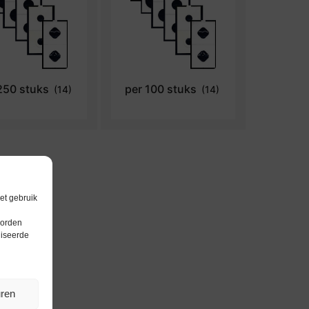
250 stuks
per 100 stuks
(14)
(14)
et gebruik
worden
liseerde
uren