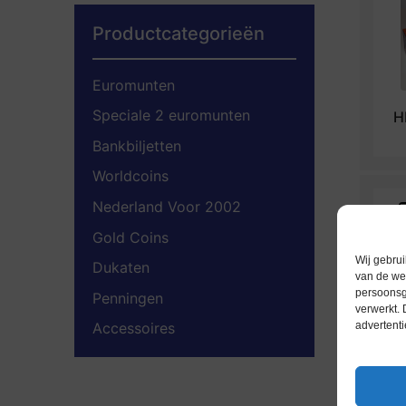
Productcategorieën
Euromunten
Speciale 2 euromunten
H
Bankbiljetten
Worldcoins
Nederland Voor 2002
Gold Coins
Wij gebrui
Dukaten
van de web
persoonsg
Penningen
verwerkt.
advertenti
Accessoires
P