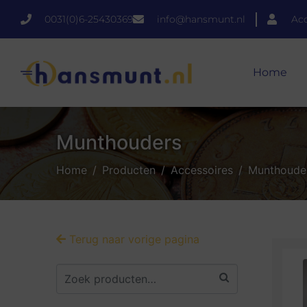
0031(0)6-25430369
info@hansmunt.nl
Ac
Home
Munthouders
Home
Producten
Accessoires
Munthoude
Terug naar vorige pagina