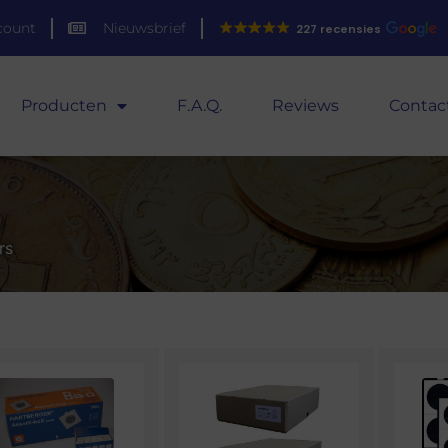
count
Nieuwsbrief
227 recensies
Producten
F.A.Q.
Reviews
Contac
rs