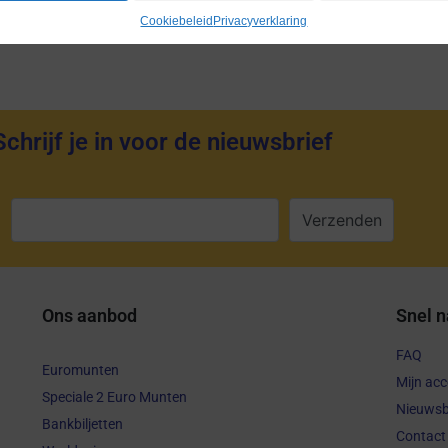
Cookiebeleid
Privacyverklaring
Schrijf je in voor de nieuwsbrief
:
Ons aanbod
Snel n
FAQ
Euromunten
Mijn ac
Speciale 2 Euro Munten
Nieuwsb
Bankbiljetten
Contact