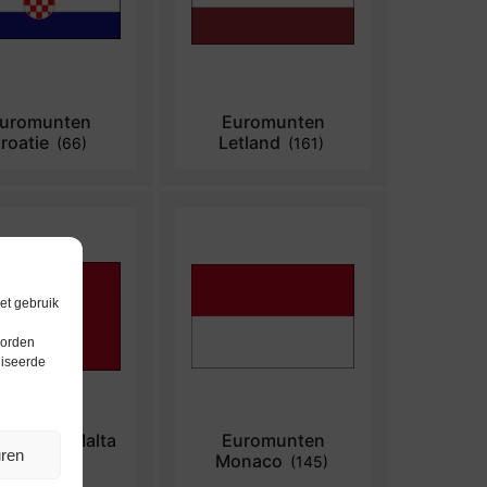
uromunten
Euromunten
roatie
Letland
(66)
(161)
et gebruik
worden
liseerde
omunten Malta
Euromunten
uren
Monaco
(284)
(145)