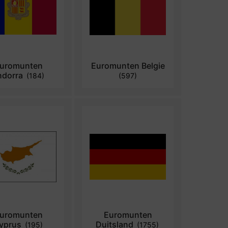
uromunten
Euromunten Belgie
ndorra
(184)
(597)
uromunten
Euromunten
yprus
Duitsland
(195)
(1755)