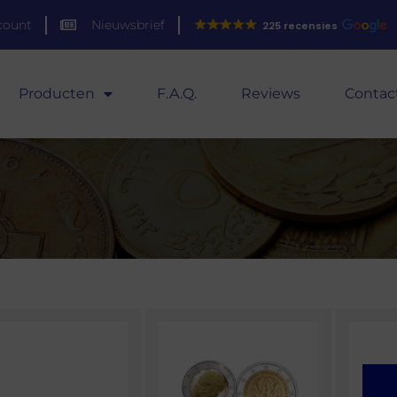
count
Nieuwsbrief
225 recensies
Producten
F.A.Q.
Reviews
Contac