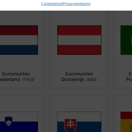
Cookiebeleid
Privacyverklaring
Euromunten
Euromunten
E
ederland
Oostenrijk
Po
(1153)
(541)