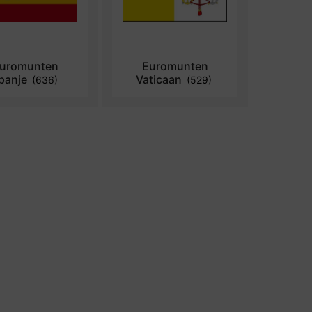
uromunten
Euromunten
panje
Vaticaan
(636)
(529)