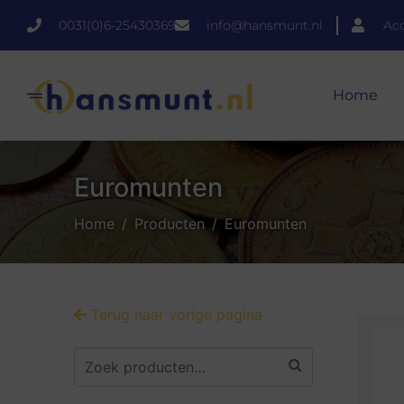
0031(0)6-25430369
info@hansmunt.nl
Ac
Home
Euromunten
Home
Producten
Euromunten
Terug naar vorige pagina