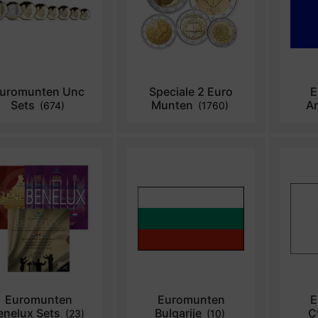
uromunten Unc
Speciale 2 Euro
E
Sets
Munten
A
(674)
(1760)
Euromunten
Euromunten
E
enelux Sets
Bulgarije
C
(23)
(10)