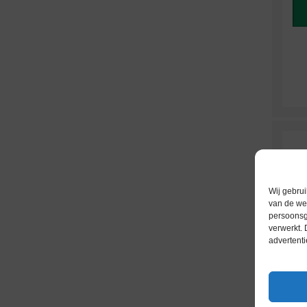
Wij gebrui
van de web
persoonsg
verwerkt.
advertenti