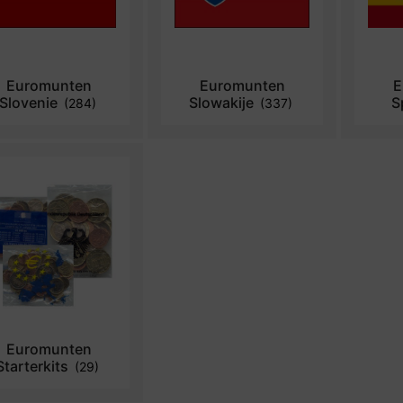
Euromunten
Euromunten
E
Slovenie
Slowakije
S
(284)
(337)
Euromunten
Starterkits
(29)