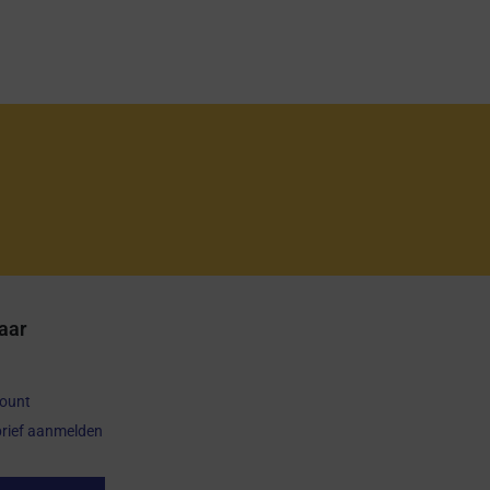
aar
count
rief aanmelden