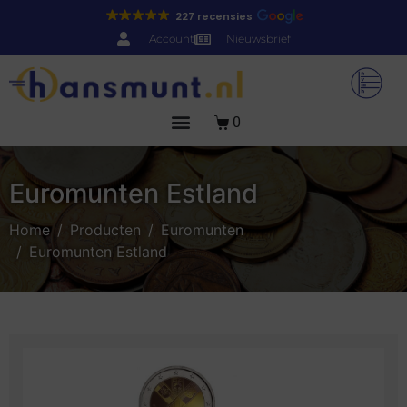
227 recensies
Account
Nieuwsbrief
0
Euromunten Estland
Home
Producten
Euromunten
Euromunten Estland