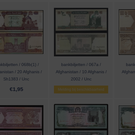
kbiljetten / 068b(1) /
bankbiljetten / 067a /
bankb
anistan / 20 Afghanis /
Afghanistan / 10 Afghanis /
Afghani
Sh1383 / Unc
2002 / Unc
€
1,95
Melding bij beschikbaarheid