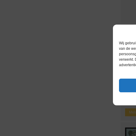
Wij gebrui
van de web
persoonsg
verwerkt.
advertenti
b
Afgha
Meld