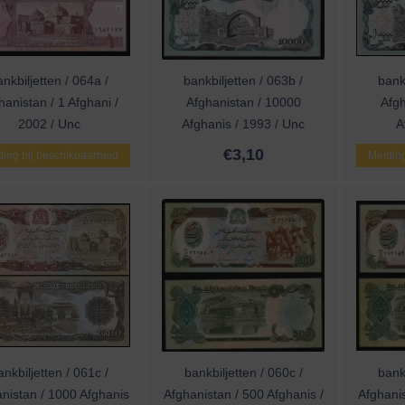
nkbiljetten / 064a /
bankbiljetten / 063b /
bankb
hanistan / 1 Afghani /
Afghanistan / 10000
Afgh
2002 / Unc
Afghanis / 1993 / Unc
A
€
3,10
ing bij beschikbaarheid
Melding
ankbiljetten / 061c /
bankbiljetten / 060c /
bankb
nistan / 1000 Afghanis
Afghanistan / 500 Afghanis /
Afghanis