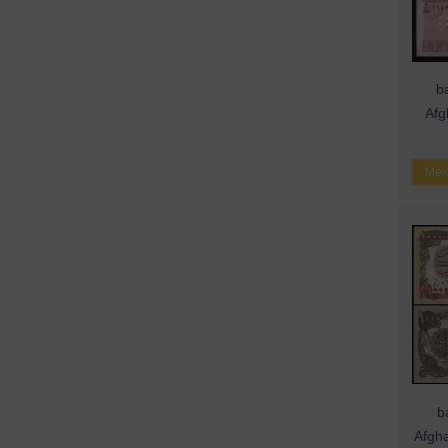
ba
Afg
Meld
b
Afgha