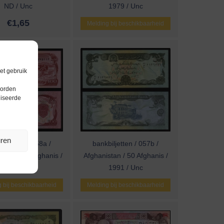
ND / Unc
1979 / Unc
€
1,65
Melding bij beschikbaarheid
et gebruik
worden
liseerde
uren
iljetten / 058a /
bankbiljetten / 057b /
tan / 100 Afghanis /
Afghanistan / 50 Afghanis /
1979 / Unc
1991 / Unc
 bij beschikbaarheid
Melding bij beschikbaarheid