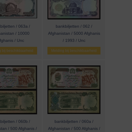
iljetten / 063a /
bankbiljetten / 062 /
anistan / 10000
Afghanistan / 5000 Afghanis
fghanis / Unc
/ 1993 / Unc
 bij beschikbaarheid
Melding bij beschikbaarheid
iljetten / 060b /
bankbiljetten / 060a /
tan / 500 Afghanis /
Afghanistan / 500 Afghanis /