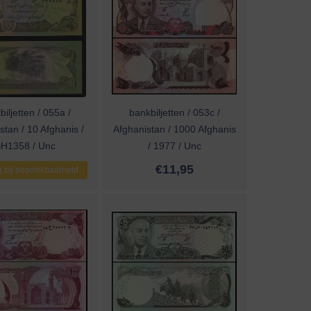
iljetten / 055a /
bankbiljetten / 053c /
stan / 10 Afghanis /
Afghanistan / 1000 Afghanis
H1358 / Unc
/ 1977 / Unc
€
11,95
 bij beschikbaarheid