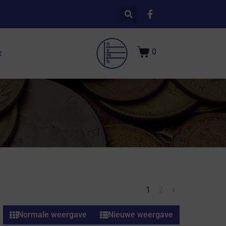
0
t
1
2
Normale weergave
Nieuwe weergave