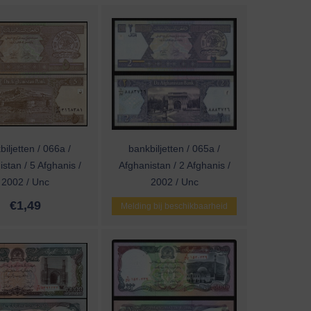
iljetten / 066a /
bankbiljetten / 065a /
stan / 5 Afghanis /
Afghanistan / 2 Afghanis /
2002 / Unc
2002 / Unc
€
1,49
Melding bij beschikbaarheid