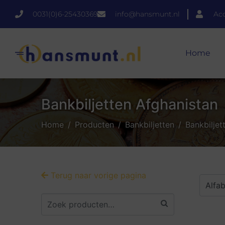
0031(0)6-25430369
info@hansmunt.nl
Ac
Home
Bankbiljetten Afghanistan
Home
Producten
Bankbiljetten
Bankbiljet
Terug naar vorige pagina