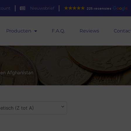
count
Nieuwsbrief
225 recensies
Producten
F.A.Q.
Reviews
Contac
ten Afghanistan