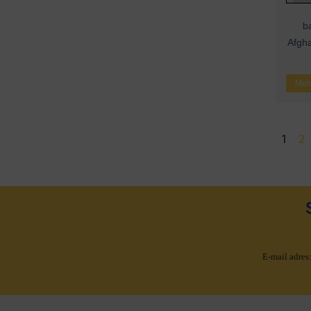
ba
Afgha
Meld
1
2
E-mail adres