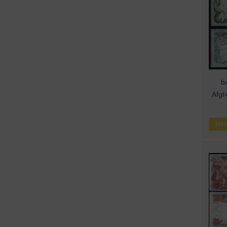
ba
Afgh
Meld