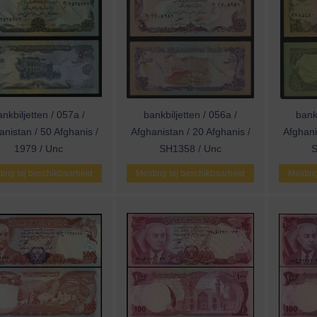
nkbiljetten / 057a /
bankbiljetten / 056a /
bankb
anistan / 50 Afghanis /
Afghanistan / 20 Afghanis /
Afghani
1979 / Unc
SH1358 / Unc
S
ing bij beschikbaarheid
Melding bij beschikbaarheid
Melding