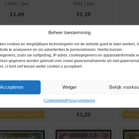
/ 1991 / Unc
1991 / Unc
€
1,49
€
2,39
Beheer toestemming
ken cookies en vergelijkbare technologieën om de website goed te laten werken, h
site te analyseren en om advertenties te personaliseren. Hierbij kunnen
egevens, zoals uw surfgedrag, IP-adres, cookiegegevens en apparaatinformatie 
 Deze gegevens worden gebruikt voor zowel gepersonaliseerde als niet-gepersona
es. U kunt zelf kiezen welke cookies u accepteert.
Accepteren
Weiger
Bekijk voorke
ankbiljetten / 058c /
bankbiljetten / 058b /
bankb
nistan / 100 Afghanis /
Afghanistan / 100 Afghanis /
Afghanis
Cookiebeleid
Privacyverklaring
1991 / Unc
1990 / Unc
€
1,29
ing bij beschikbaarheid
Melding