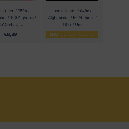
iljetten / 050b /
bankbiljetten / 049c /
tan / 100 Afghanis /
Afghanistan / 50 Afghanis /
Sh1354 / Unc
1977 / Unc
€
8,39
Melding bij beschikbaarheid