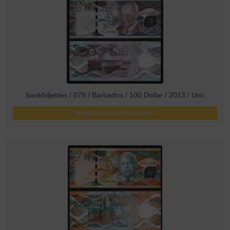
bankbiljetten / 078 / Barbados / 100 Dollar / 2013 / Unc
Melding bij beschikbaarheid