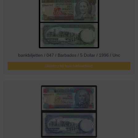
bankbiljetten / 047 / Barbados / 5 Dollar / 1996 / Unc
Melding bij beschikbaarheid