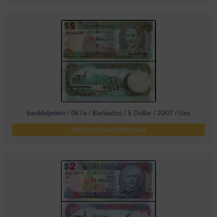
bankbiljetten / 067a / Barbados / 5 Dollar / 2007 / Unc
Melding bij beschikbaarheid