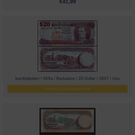
€
41,99
bankbiljetten / 069a / Barbados / 20 Dollar / 2007 / Unc
Melding bij beschikbaarheid