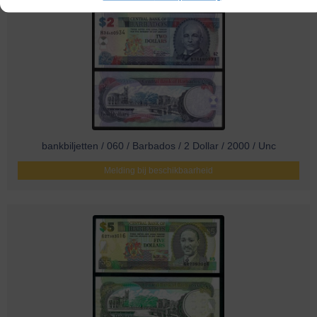
bankbiljetten / 060 / Barbados / 2 Dollar / 2000 / Unc
Melding bij beschikbaarheid