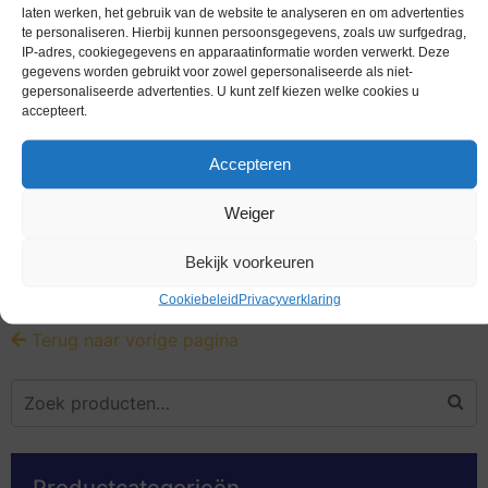
laten werken, het gebruik van de website te analyseren en om advertenties
te personaliseren. Hierbij kunnen persoonsgegevens, zoals uw surfgedrag,
IP-adres, cookiegegevens en apparaatinformatie worden verwerkt. Deze
gegevens worden gebruikt voor zowel gepersonaliseerde als niet-
gepersonaliseerde advertenties. U kunt zelf kiezen welke cookies u
accepteert.
Accepteren
bankbiljetten / 0010 / Netherlands / Nederland / 10 Gulden /
Schoolgeld / Unc
Weiger
Melding bij beschikbaarheid
Bekijk voorkeuren
Cookiebeleid
Privacyverklaring
Terug naar vorige pagina
Productcategorieën