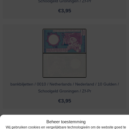
Schoolgeld Groningen / Zf-Pr
€
3,95
bankbiljetten / 0010 / Netherlands / Nederland / 10 Gulden /
Schoolgeld Groningen / Zf-Pr
€
3,95
Beheer toestemming
Wij gebruiken cookies en vergelijkbare technologieën om de website goed te