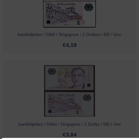
bankbiljetten / 046f / Singapore / 2 Dollars / ND / Unc
€
4,19
bankbiljetten / 046d / Singapore / 2 Dollar / ND / Unc
€
3,84