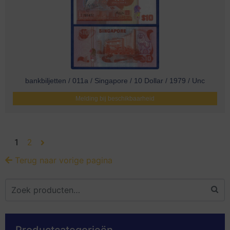
bankbiljetten / 011a / Singapore / 10 Dollar / 1979 / Unc
Melding bij beschikbaarheid
1
2
Terug naar vorige pagina
Productcategorieën