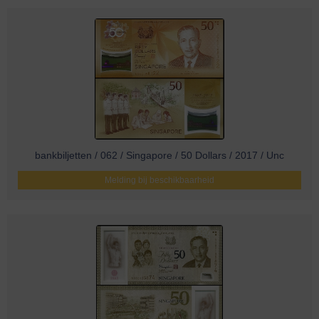
bankbiljetten / 062 / Singapore / 50 Dollars / 2017 / Unc
Melding bij beschikbaarheid