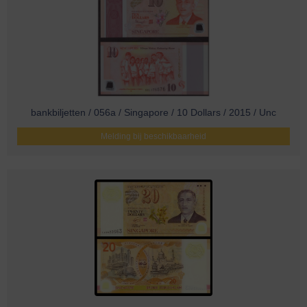
bankbiljetten / 056a / Singapore / 10 Dollars / 2015 / Unc
Melding bij beschikbaarheid