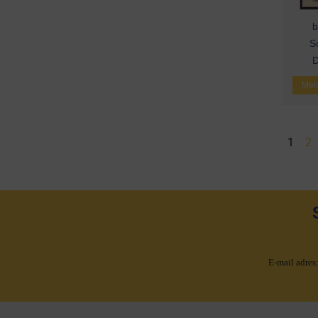
b
S
D
Meld
1
2
E-mail adres