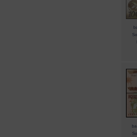
ba
So
ba
So