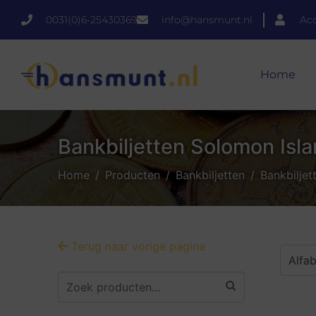
0031(0)6-25430369
info@hansmunt.nl
Ac
Home
Bankbiljetten Solomon Isl
Home
Producten
Bankbiljetten
Bankbiljet
Terug naar vorige pagina