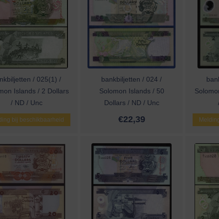
nkbiljetten / 025(1) /
bankbiljetten / 024 /
bank
on Islands / 2 Dollars
Solomon Islands / 50
Solomon
/ ND / Unc
Dollars / ND / Unc
€
22,39
ing bij beschikbaarheid
Melding