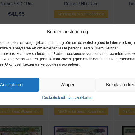
Dollars / ND / Unc
Dollars / ND / Unc
Dol
€
41,95
Melding bij beschikbaarheid
Beheer toestemming
ken cookies en vergelijkbare technologieën om de website goed te laten werken, h
site te analyseren en om advertenties te personaliseren. Hierbij kunnen
egevens, zoals uw surfgedrag, IP-adres, cookiegegevens en apparaatinformatie 
 Deze gegevens worden gebruikt voor zowel gepersonaliseerde als niet-gepersona
es. U kunt zelf kiezen welke cookies u accepteert.
Accepteren
Weiger
Bekijk voorke
nkbiljetten / 028(1) /
bankbiljetten / 027 /
bankb
olomon Islands / 20
Solomon Islands / 10
Solomon
Cookiebeleid
Privacyverklaring
Dollars / ND / Unc
Dollars / ND / Unc
ing bij beschikbaarheid
Melding bij beschikbaarheid
Melding