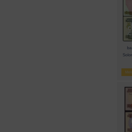
ba
Solom
Meld