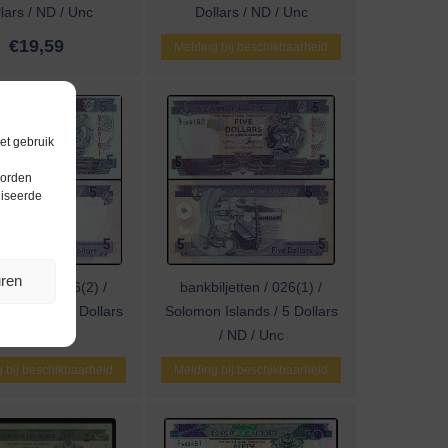
lars / ND / Unc
Dollars / ND / Unc
€
19,59
Melding bij beschikbaarheid
et gebruik
worden
liseerde
uren
iljetten / 026(2) /
bankbiljetten / 026(1) /
 Islands / 5 Dollars
Solomon Islands / 5 Dollars
/ ND / Unc
/ ND / Unc
 bij beschikbaarheid
Melding bij beschikbaarheid