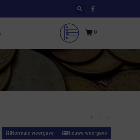
0
t
1
2
Normale weergave
Nieuwe weergave