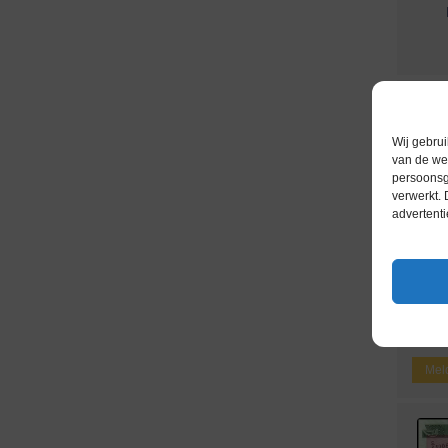
Wij gebrui
van de web
persoonsg
verwerkt.
advertenti
ba
S
Meld