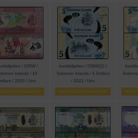
nkbiljetten / 039W /
bankbiljetten / 038W(2) /
bankbi
olomon Islands / 10
Solomon Islands / 5 Dollars
Solomon
ollars / 2023 / Unc
/ 2022 / Unc
ing bij beschikbaarheid
Melding bij beschikbaarheid
Melding