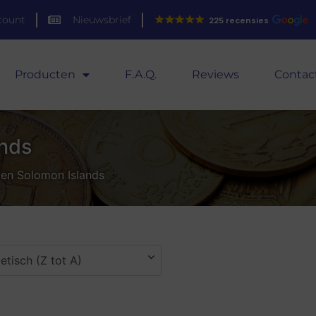
count
Nieuwsbrief
225 recensies
Producten
F.A.Q.
Reviews
Contac
ands
ten Solomon Islands