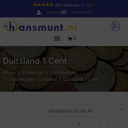
227 recensies
Account
Nieuwsbrief
0
Duitsland 1 Cent
Home
Producten
Euromunten
Euromunten Duitsland
Duitsland 1 Cent
1
2
3
4
5
6