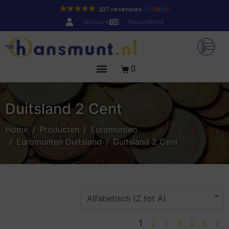
227 recensies
Account
Nieuwsbrief
0
Duitsland 2 Cent
Home
Producten
Euromunten
Euromunten Duitsland
Duitsland 2 Cent
1
2
3
4
5
6