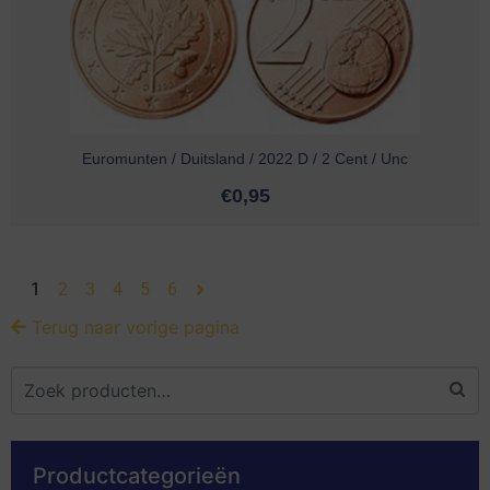
Euromunten / Duitsland / 2022 D / 2 Cent / Unc
€
0,95
1
2
3
4
5
6
Terug naar vorige pagina
Productcategorieën