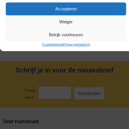
Gold Coins
Accepteren
Dukaten
Weiger
Penningen
Accessoires
Bekijk voorkeuren
Cookiebeleid
Privacyverklaring
Schrijf je in voor de nieuwsbrief
E-mail
adres:
Over Hansmunt