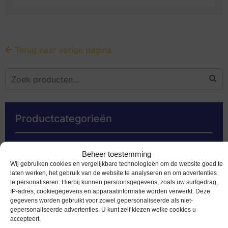
Terug naar vorige pagina
Productcategorieën
Euromunten
Beheer toestemming
Speciale 2 euromunten
Wij gebruiken cookies en vergelijkbare technologieën om de website goed te
laten werken, het gebruik van de website te analyseren en om advertenties
Bankbiljetten
te personaliseren. Hierbij kunnen persoonsgegevens, zoals uw surfgedrag,
IP-adres, cookiegegevens en apparaatinformatie worden verwerkt. Deze
Worldcoins
gegevens worden gebruikt voor zowel gepersonaliseerde als niet-
gepersonaliseerde advertenties. U kunt zelf kiezen welke cookies u
Nederland Voor 2002
accepteert.