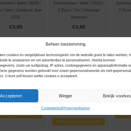
unten / Italie / 2025 /
Euromunten / Italie / 2025 /
Euromunt
o / Unc / Jubileum Jaar
2 Euro / Unc / Amerigo
2 Euro
2025
Vespucci
€
3,95
€
3,95
Beheer toestemming
ken cookies en vergelijkbare technologieën om de website goed te laten werken, h
site te analyseren en om advertenties te personaliseren. Hierbij kunnen
egevens, zoals uw surfgedrag, IP-adres, cookiegegevens en apparaatinformatie 
 Deze gegevens worden gebruikt voor zowel gepersonaliseerde als niet-gepersona
es. U kunt zelf kiezen welke cookies u accepteert.
Accepteren
Weiger
Bekijk voorke
unten / Italie / 2025 /
Euromunten / Italie / 2025 /
Euromunt
o / Coincard / Vespucci
2 Euro / Coincard / Jubileum
10+2 Eur
Cookiebeleid
Privacyverklaring
Jaar 2025
ing bij beschikbaarheid
Melding
Melding bij beschikbaarheid