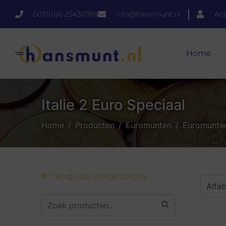
0031(0)6-25430369
info@hansmunt.nl
Ac
Home
Italie 2 Euro Speciaal
Home
Producten
Euromunten
Euromunten 
Terug naar vorige pagina