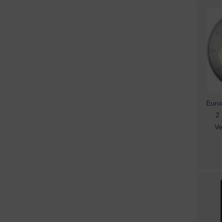
Eurom
2 
Ve