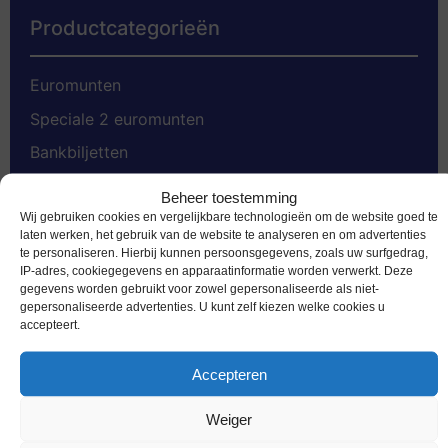
Productcategorieën
Euromunten
Speciale 2 euromunten
Bankbiljetten
Worldcoins
Beheer toestemming
Nederland Voor 2002
Wij gebruiken cookies en vergelijkbare technologieën om de website goed te
laten werken, het gebruik van de website te analyseren en om advertenties
Gold Coins
te personaliseren. Hierbij kunnen persoonsgegevens, zoals uw surfgedrag,
IP-adres, cookiegegevens en apparaatinformatie worden verwerkt. Deze
Dukaten
gegevens worden gebruikt voor zowel gepersonaliseerde als niet-
gepersonaliseerde advertenties. U kunt zelf kiezen welke cookies u
Penningen
accepteert.
Accessoires
Accepteren
Weiger