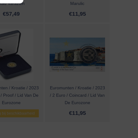
tad Varazdin
Marulic
€
57,49
€
11,95
en / Kroatie / 2023
Euromunten / Kroatie / 2023
 / Proof / Lid Van De
/ 2 Euro / Coincard / Lid Van
Eurozone
De Eurozone
€
11,95
 bij beschikbaarheid