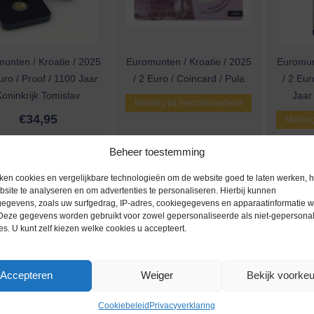
unten / Kroatie / 2025
Euromunten / Kroatie / 2025
Euromunt
uro / Proof / 1100 Jaar
/ 2 Euro / Coincard / Pula
/ 2 Eur
Koninkrijk Tomislav
Jaar
Melding bij beschikbaarheid
€
34,95
Melding
Beheer toestemming
ken cookies en vergelijkbare technologieën om de website goed te laten werken, h
site te analyseren en om advertenties te personaliseren. Hierbij kunnen
egevens, zoals uw surfgedrag, IP-adres, cookiegegevens en apparaatinformatie 
 Deze gegevens worden gebruikt voor zowel gepersonaliseerde als niet-gepersona
es. U kunt zelf kiezen welke cookies u accepteert.
Accepteren
Weiger
Bekijk voorke
unten / Kroatie / 2024
Euromunten / Kroatie / 2024
Euromunt
 Euro / Unc / De Oude
/ 2 Euro / Proof / Marko
/ 2 Eur
Cookiebeleid
Privacyverklaring