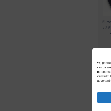
Eurom
/ 2 E
Wij gebrui
van de web
persoonsg
verwerkt.
advertenti
Eurom
/ 2