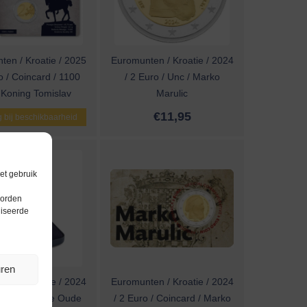
en / Kroatie / 2025
Euromunten / Kroatie / 2024
o / Coincard / 1100
/ 2 Euro / Unc / Marko
 Koning Tomislav
Marulic
€
11,95
 bij beschikbaarheid
et gebruik
worden
liseerde
uren
en / Kroatie / 2024
Euromunten / Kroatie / 2024
o / Proof / De Oude
/ 2 Euro / Coincard / Marko