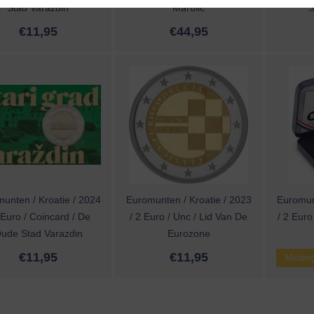
Stad Varazdin
Marulic
S
€
11,95
€
44,95
unten / Kroatie / 2024
Euromunten / Kroatie / 2023
Euromunt
 Euro / Coincard / De
/ 2 Euro / Unc / Lid Van De
/ 2 Euro
ude Stad Varazdin
Eurozone
€
11,95
€
11,95
Melding