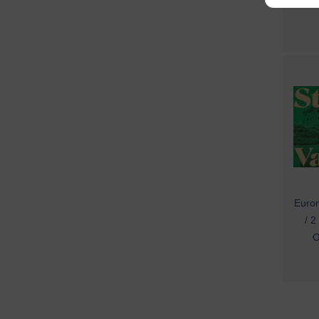
Eurom
/ 2
O