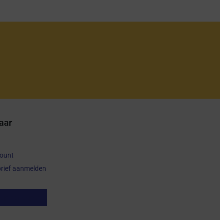
aar
count
rief aanmelden
op herroepen