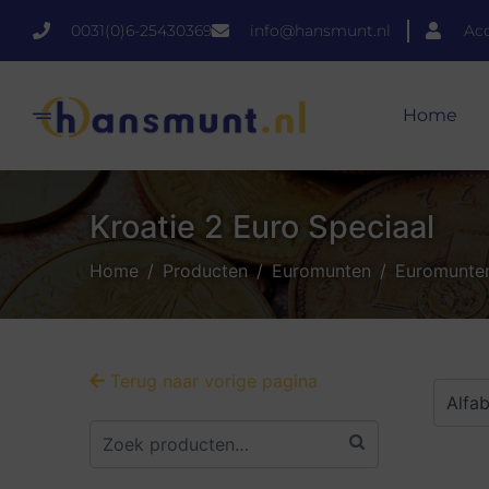
0031(0)6-25430369
info@hansmunt.nl
Ac
Home
Kroatie 2 Euro Speciaal
Home
Producten
Euromunten
Euromunten
Terug naar vorige pagina