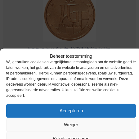
Euromunten / Kroatie / 2023 / 5 Cent / Unc
Beheer toestemming
€
0,95
Wij gebruiken cookies en vergelijkbare technologieën om de website goed te
laten werken, het gebruik van de website te analyseren en om advertenties
te personaliseren. Hierbij kunnen persoonsgegevens, zoals uw surfgedrag,
IP-adres, cookiegegevens en apparaatinformatie worden verwerkt. Deze
gegevens worden gebruikt voor zowel gepersonaliseerde als niet-
Terug naar vorige pagina
gepersonaliseerde advertenties. U kunt zelf kiezen welke cookies u
accepteert.
Accepteren
Weiger
Productcategorieën
Bekijk voorkeuren