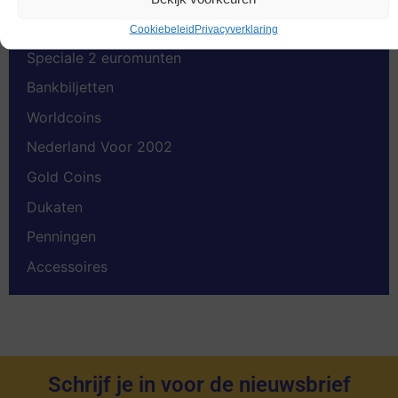
Euromunten
Cookiebeleid
Privacyverklaring
Speciale 2 euromunten
Bankbiljetten
Worldcoins
Nederland Voor 2002
Gold Coins
Dukaten
Penningen
Accessoires
Schrijf je in voor de nieuwsbrief