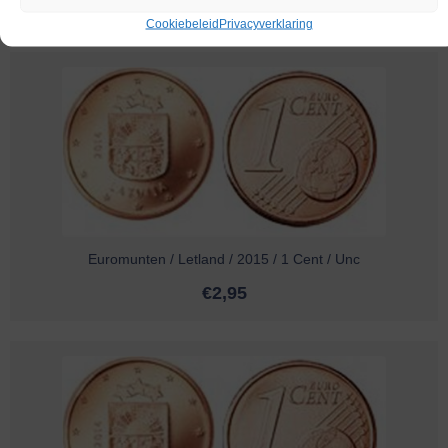
Melding bij beschikbaarheid
Cookiebeleid
Privacyverklaring
Euromunten / Letland / 2015 / 1 Cent / Unc
€
2,95