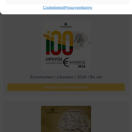
Melding bij beschikbaarheid
Cookiebeleid
Privacyverklaring
Euromunten / Litouwen / 2018 / Bu set
Melding bij beschikbaarheid