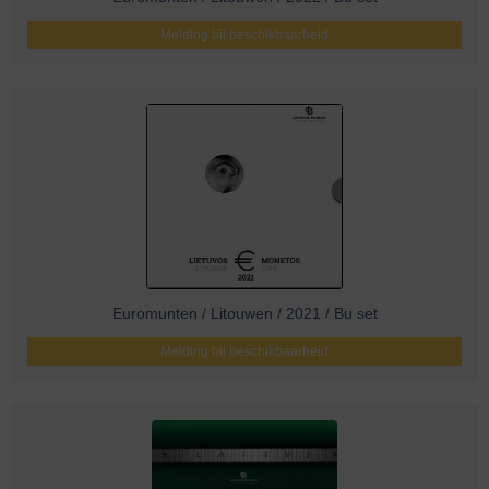
Melding bij beschikbaarheid
Euromunten / Litouwen / 2021 / Bu set
Melding bij beschikbaarheid