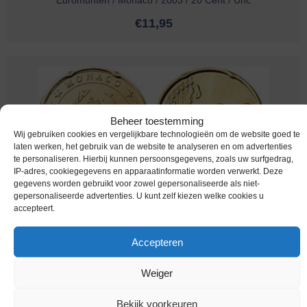
Euromunten / Monaco / 2003 / 20 Cent / Unc
€
11,95
Beheer toestemming
Wij gebruiken cookies en vergelijkbare technologieën om de website goed te
laten werken, het gebruik van de website te analyseren en om advertenties
te personaliseren. Hierbij kunnen persoonsgegevens, zoals uw surfgedrag,
IP-adres, cookiegegevens en apparaatinformatie worden verwerkt. Deze
gegevens worden gebruikt voor zowel gepersonaliseerde als niet-
gepersonaliseerde advertenties. U kunt zelf kiezen welke cookies u
Euromunten / Monaco / 2002 / 20 Cent / Unc
accepteert.
€
6,95
Accepteren
Weiger
Bekijk voorkeuren