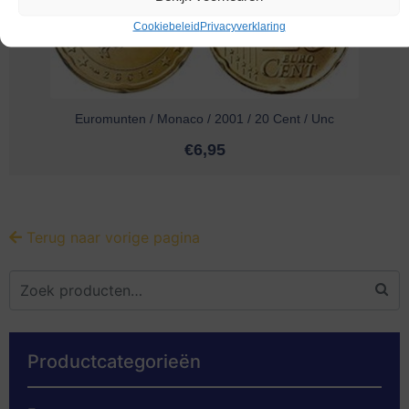
Cookiebeleid
Privacyverklaring
Euromunten / Monaco / 2001 / 20 Cent / Unc
€
6,95
Terug naar vorige pagina
Productcategorieën