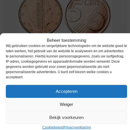
Beheer toestemming
Wij gebruiken cookies en vergelijkbare technologieën om de website goed te
Euromunten / Nederland / 2015 / 5 Cent / Unc / Koers
laten werken, het gebruik van de website te analyseren en om advertenties
Zettende Zeilen
te personaliseren. Hierbij kunnen persoonsgegevens, zoals uw surfgedrag,
IP-adres, cookiegegevens en apparaatinformatie worden verwerkt. Deze
€
0,95
gegevens worden gebruikt voor zowel gepersonaliseerde als niet-
gepersonaliseerde advertenties. U kunt zelf kiezen welke cookies u
accepteert.
Accepteren
Weiger
Bekijk voorkeuren
Cookiebeleid
Privacyverklaring