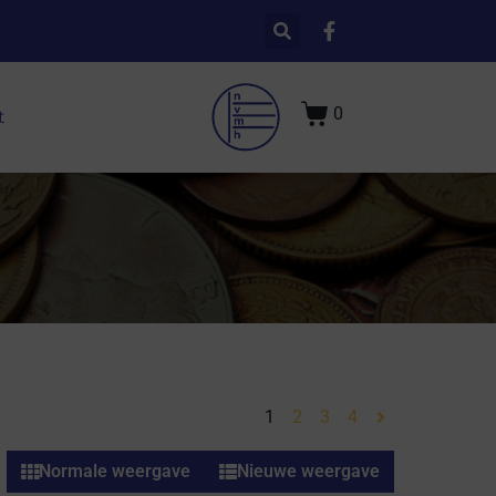
0
t
1
2
3
4
Normale weergave
Nieuwe weergave