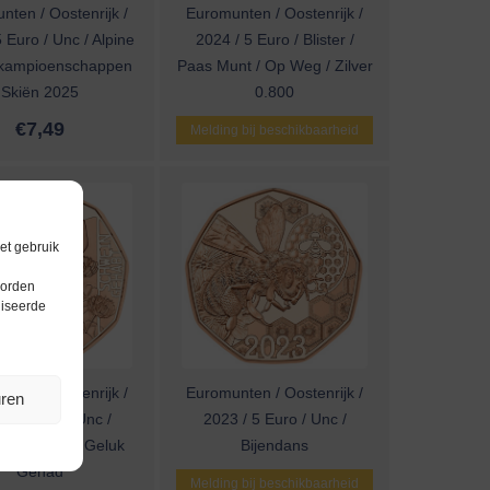
nten / Oostenrijk /
Euromunten / Oostenrijk /
 Euro / Unc / Alpine
2024 / 5 Euro / Blister /
kampioenschappen
Paas Munt / Op Weg / Zilver
Skiën 2025
0.800
€
7,49
Melding bij beschikbaarheid
et gebruik
worden
liseerde
nten / Oostenrijk /
Euromunten / Oostenrijk /
uren
 / 5 Euro / Unc /
2023 / 5 Euro / Unc /
aars Munt / Geluk
Bijendans
Gehad
Melding bij beschikbaarheid