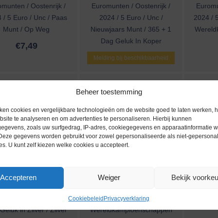
munten / Oostenrijk /
Euromunten / Oostenrijk /
Euromu
 / 5 Euro / Unc / Paas
2024 / 5 Euro / Unc /
2024 / 5
Munt / Op Weg
Nieuwjaars Munt / 365 + 1
Wereld
Dag Geluk In Koper
€
7,49
Melding bij beschikbaarheid
Beheer toestemming
ken cookies en vergelijkbare technologieën om de website goed te laten werken, h
site te analyseren en om advertenties te personaliseren. Hierbij kunnen
egevens, zoals uw surfgedrag, IP-adres, cookiegegevens en apparaatinformatie 
 Deze gegevens worden gebruikt voor zowel gepersonaliseerde als niet-gepersona
es. U kunt zelf kiezen welke cookies u accepteert.
munten / Oostenrijk /
Euromunten / Oostenrijk /
Euromu
Accepteren
Weiger
Bekijk voorke
4 / 5 Euro / Blister /
2024 / 5 Euro / Blister /
2023
wjaarsmunt / 365 + 1
Alpine
Nieuwj
Cookiebeleid
Privacyverklaring
eluk in Zilver / Zilver
Wereldkampioenschappen