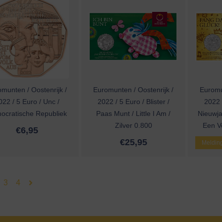
munten / Oostenrijk /
Euromunten / Oostenrijk /
Euromu
022 / 5 Euro / Unc /
2022 / 5 Euro / Blister /
2022 /
ocratische Republiek
Paas Munt / Little I Am /
Nieuwja
Zilver 0.800
Een Vo
€
6,95
€
25,95
Melding
3
4