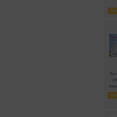
Meld
Euro
202
Gelu
Meld