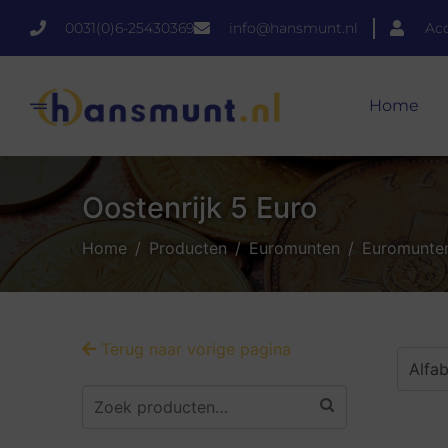
0031(0)6-25430369
info@hansmunt.nl
Ac
Home
Oostenrijk 5 Euro
Home
Producten
Euromunten
Euromunten
Terug naar vorige pagina