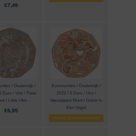
€
7,49
nten / Oostenrijk /
Euromunten / Oostenrijk /
5 Euro / Unc / Paas
2022 / 5 Euro / Unc /
nt / Little I Am
Nieuwjaars Munt / Geluk Is
Een Vogel
€
6,95
Melding bij beschikbaarheid