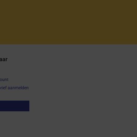
aar
count
rief aanmelden
op herroepen