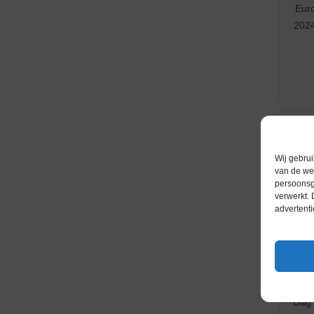
Euro
2024
Wij gebrui
van de web
persoonsg
verwerkt.
advertenti
Euro
202
Nieu
Dag G