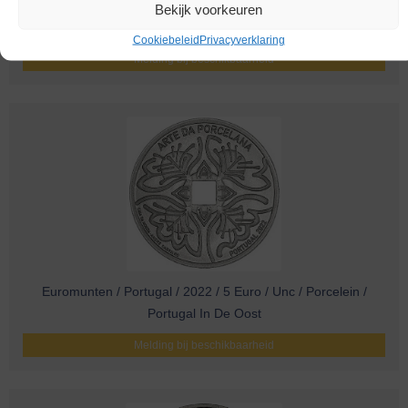
Euromunten / Portugal / 2023 / 5 Euro / Unc / Dinosaurussen
Bekijk voorkeuren
Van Portugal / Miragaia longicollum
Cookiebeleid
Privacyverklaring
Melding bij beschikbaarheid
Euromunten / Portugal / 2022 / 5 Euro / Unc / Porcelein /
Portugal In De Oost
Melding bij beschikbaarheid