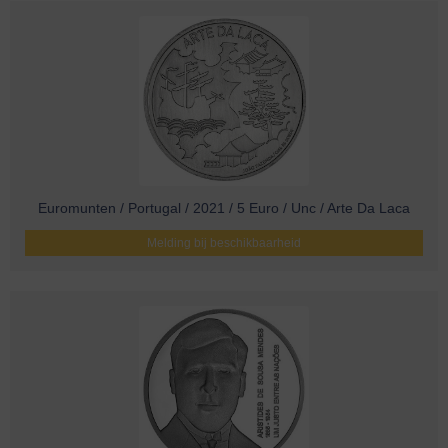
Euromunten / Portugal / 2021 / 5 Euro / Unc / Arte Da Laca
Melding bij beschikbaarheid