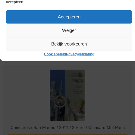
accepteert.
Accepteren
Weiger
Coincards / San Marino / 2018 / 1 en 5 Cent / Nr 1
Bekijk voorkeuren
Melding bij beschikbaarheid
Cookiebeleid
Privacyverklaring
Coincards / San Marino / 2011 / 2 Euro / Coincard Met Paus