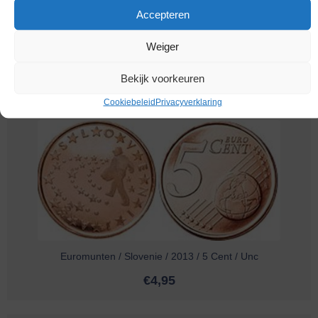
Accepteren
Weiger
Euromunten / Slovenie / 2014 / 5 Cent / Unc
€
2,95
Bekijk voorkeuren
Cookiebeleid
Privacyverklaring
Euromunten / Slovenie / 2013 / 5 Cent / Unc
€
4,95