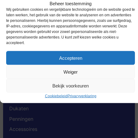
Beheer toestemming
Wij gebruiken cookies en vergelijkbare technologieën om de website goed te
laten werken, het gebruik van de website te analyseren en om advertenties
te personaliseren. Hierbij kunnen persoonsgegevens, zoals uw surfgedrag,
IP-adres, cookiegegevens en apparaatinformatie worden verwerkt. Deze
Productcategorieën
gegevens worden gebruikt voor zowel gepersonaliseerde als niet-
gepersonaliseerde advertenties. U kunt zelf kiezen welke cookies u
accepteert.
Euromunten
Speciale 2 euromunten
Accepteren
Bankbiljetten
Weiger
Worldcoins
Bekijk voorkeuren
Nederland Voor 2002
Cookiebeleid
Privacyverklaring
Gold Coins
Dukaten
Penningen
Accessoires