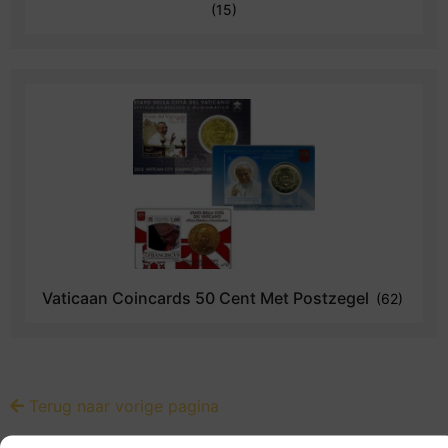
(15)
Vaticaan Coincards 50 Cent Met Postzegel
(62)
Terug naar vorige pagina