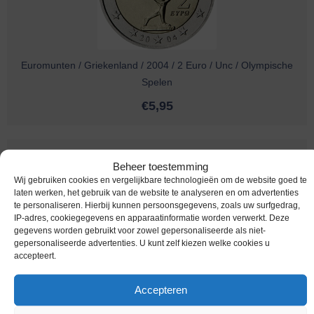
Euromunten / Griekenland / 2004 / 2 Euro / Unc / Olympische
Spelen
€
5,95
Beheer toestemming
Wij gebruiken cookies en vergelijkbare technologieën om de website goed te
laten werken, het gebruik van de website te analyseren en om advertenties
te personaliseren. Hierbij kunnen persoonsgegevens, zoals uw surfgedrag,
IP-adres, cookiegegevens en apparaatinformatie worden verwerkt. Deze
gegevens worden gebruikt voor zowel gepersonaliseerde als niet-
gepersonaliseerde advertenties. U kunt zelf kiezen welke cookies u
accepteert.
Euromunten / Finland / 2004 / 2 Euro / Unc / EU
Accepteren
€
52,95