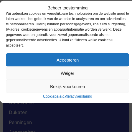
Beheer toestemming
Wij gebruiken cookies en vergelijkbare technologieën om de website goed te
laten werken, het gebruik van de website te analyseren en om advertenties
te personaliseren. Hierbij kunnen persoonsgegevens, zoals uw surfgedrag,
IP-adres, cookiegegevens en apparaatinformatie worden verwerkt. Deze
Productcategorieën
gegevens worden gebruikt voor zowel gepersonaliseerde als niet-
gepersonaliseerde advertenties. U kunt zelf kiezen welke cookies u
accepteert.
Euromunten
Accepteren
Speciale 2 euromunten
Bankbiljetten
Weiger
Worldcoins
Bekijk voorkeuren
Nederland Voor 2002
Cookiebeleid
Privacyverklaring
Gold Coins
Dukaten
Penningen