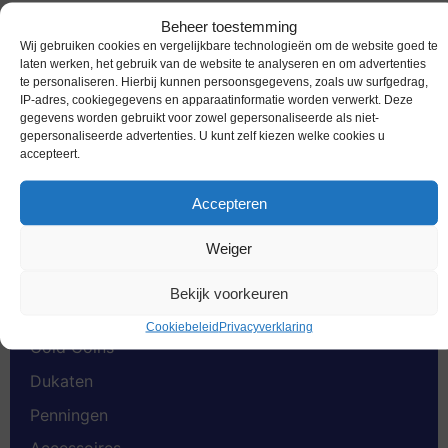
Beheer toestemming
Wij gebruiken cookies en vergelijkbare technologieën om de website goed te
laten werken, het gebruik van de website te analyseren en om advertenties
te personaliseren. Hierbij kunnen persoonsgegevens, zoals uw surfgedrag,
IP-adres, cookiegegevens en apparaatinformatie worden verwerkt. Deze
Productcategorieën
gegevens worden gebruikt voor zowel gepersonaliseerde als niet-
gepersonaliseerde advertenties. U kunt zelf kiezen welke cookies u
accepteert.
Euromunten
Accepteren
Speciale 2 euromunten
Bankbiljetten
Weiger
Worldcoins
Bekijk voorkeuren
Nederland Voor 2002
Cookiebeleid
Privacyverklaring
Gold Coins
Dukaten
Penningen