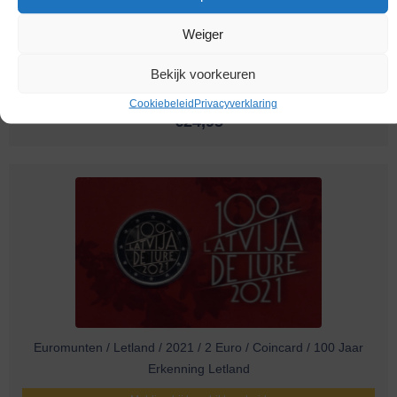
Weiger
Bekijk voorkeuren
Euromunten / Litouwen / 2021 / 2 Euro / Coincard / Dzukija
Cookiebeleid
Privacyverklaring
€
24,95
Euromunten / Letland / 2021 / 2 Euro / Coincard / 100 Jaar
Erkenning Letland