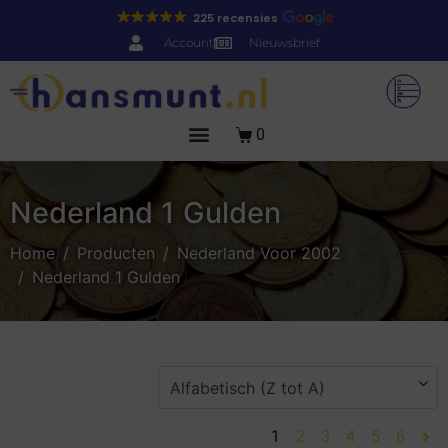
225 recensies
Account
Nieuwsbrief
0
Nederland 1 Gulden
Home
Producten
Nederland Voor 2002
Nederland 1 Gulden
1
2
3
4
5
6