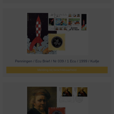
Penningen / Ecu Brief / Nr 039 / 1 Ecu / 1999 / Kuifje
Melding bij beschikbaarheid