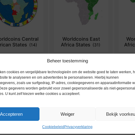
rldcoins Central
Worldcoins East
Wor
rican States
Africa States
Afri
(14)
(31)
Beheer toestemming
ken cookies en vergelijkbare technologieën om de website goed te laten werken, h
site te analyseren en om advertenties te personaliseren. Hierbij kunnen
egevens, zoals uw surfgedrag, IP-adres, cookiegegevens en apparaatinformatie 
 Deze gegevens worden gebruikt voor zowel gepersonaliseerde als niet-gepersona
es. U kunt zelf kiezen welke cookies u accepteert.
Accepteren
Weiger
Bekijk voorke
Cookiebeleid
Privacyverklaring