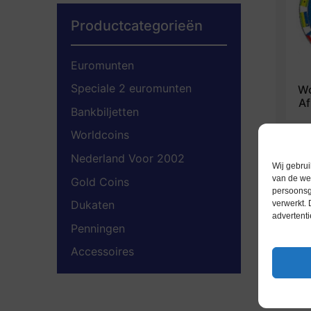
Productcategorieën
Euromunten
Speciale 2 euromunten
Wo
Af
Bankbiljetten
Worldcoins
Nederland Voor 2002
Wij gebrui
van de web
Gold Coins
persoonsg
Dukaten
verwerkt.
advertenti
Penningen
Accessoires