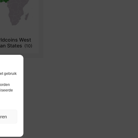
ldcoins West
can States
(10)
et gebruik
worden
liseerde
uren