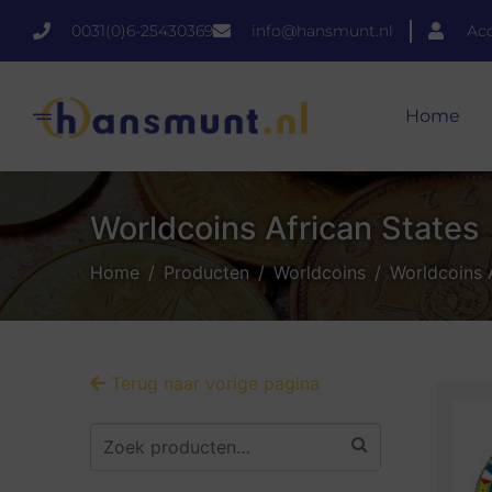
0031(0)6-25430369
info@hansmunt.nl
Ac
Home
Worldcoins African States
Home
Producten
Worldcoins
Worldcoins 
Terug naar vorige pagina