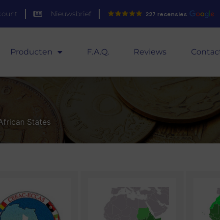
count
Nieuwsbrief
227 recensies
Producten
F.A.Q.
Reviews
Contac
African States