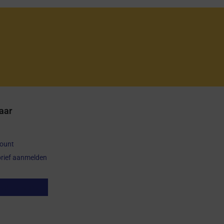
aar
count
rief aanmelden
op herroepen