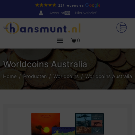
227 recensies
Account
Nieuwsbrief
0
Worldcoins Australia
Home
Producten
Worldcoins
Worldcoins Australia