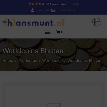
227 recensies
Account
Nieuwsbrief
0
Worldcoins Bhutan
Home
Producten
Worldcoins
Worldcoins Bhutan