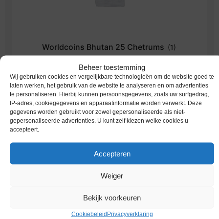
Worldcoins Bhutan 25 Chetrums
(1)
Beheer toestemming
Wij gebruiken cookies en vergelijkbare technologieën om de website goed te
laten werken, het gebruik van de website te analyseren en om advertenties
te personaliseren. Hierbij kunnen persoonsgegevens, zoals uw surfgedrag,
Terug naar vorige pagina
IP-adres, cookiegegevens en apparaatinformatie worden verwerkt. Deze
gegevens worden gebruikt voor zowel gepersonaliseerde als niet-
gepersonaliseerde advertenties. U kunt zelf kiezen welke cookies u
accepteert.
Accepteren
Productcategorieën
Weiger
Euromunten
Bekijk voorkeuren
Speciale 2 euromunten
Cookiebeleid
Privacyverklaring