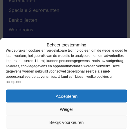
Euromunten
Speciale 2 euromunten
Bankbiljetten
Worldcoins
Nederland Voor 2002
Beheer toestemming
Gold Coins
Wij gebruiken cookies en vergelijkbare technologieën om de website goed te
laten werken, het gebruik van de website te analyseren en om advertenties
Dukaten
te personaliseren. Hierbij kunnen persoonsgegevens, zoals uw surfgedrag,
IP-adres, cookiegegevens en apparaatinformatie worden verwerkt. Deze
Penningen
gegevens worden gebruikt voor zowel gepersonaliseerde als niet-
gepersonaliseerde advertenties. U kunt zelf kiezen welke cookies u
Accessoires
accepteert.
Accepteren
Weiger
Schrijf je in voor de nieuwsbrief
Bekijk voorkeuren