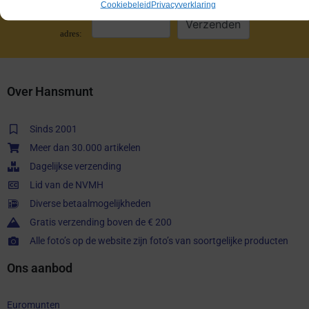
Cookiebeleid
Privacyverklaring
E-mail
adres:
Over Hansmunt
Sinds 2001
Meer dan 30.000 artikelen
Dagelijkse verzending
Lid van de NVMH
Diverse betaalmogelijkheden
Gratis verzending boven de € 200
Alle foto’s op de website zijn foto’s van soortgelijke producten
Ons aanbod
Euromunten