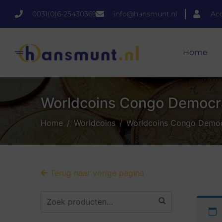
0031(0)6-25430369
info@hansmunt.nl
Ac
Home
Worldcoins Congo Democra
Home
Worldcoins
Worldcoins Congo Democ
Terug naar vorige pagina