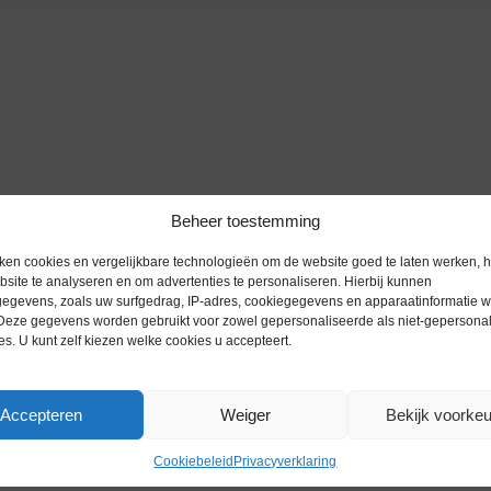
Beheer toestemming
ken cookies en vergelijkbare technologieën om de website goed te laten werken, h
site te analyseren en om advertenties te personaliseren. Hierbij kunnen
egevens, zoals uw surfgedrag, IP-adres, cookiegegevens en apparaatinformatie 
 Deze gegevens worden gebruikt voor zowel gepersonaliseerde als niet-gepersona
es. U kunt zelf kiezen welke cookies u accepteert.
Accepteren
Weiger
Bekijk voorke
Cookiebeleid
Privacyverklaring