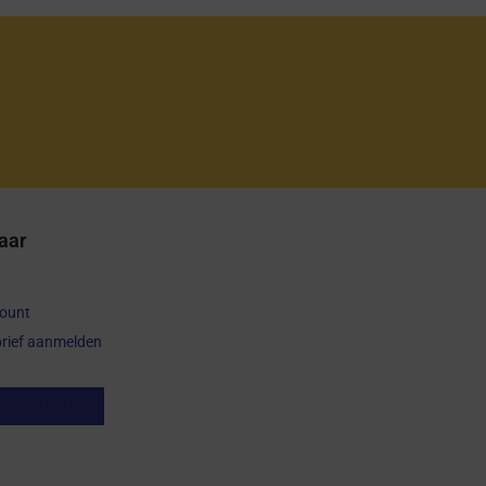
aar
count
rief aanmelden
op herroepen