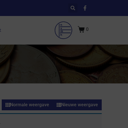
0
t
Normale weergave
Nieuwe weergave
.