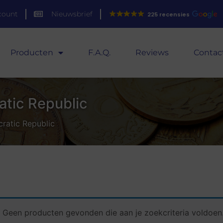
count
Nieuwsbrief
225 recensies
Producten
F.A.Q.
Reviews
Contac
tic Republic
ratic Republic
Geen producten gevonden die aan je zoekcriteria voldoen