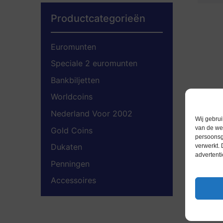
Productcategorieën
Euromunten
Speciale 2 euromunten
Bankbiljetten
Worldcoins
Nederland Voor 2002
Wij gebrui
van de web
Gold Coins
persoonsg
Dukaten
verwerkt.
advertenti
Penningen
Accessoires