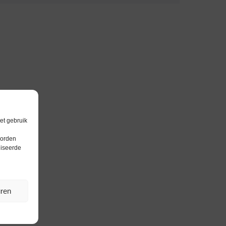
et gebruik
worden
liseerde
uren