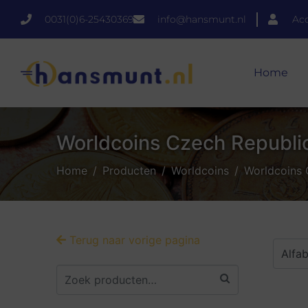
0031(0)6-25430369
info@hansmunt.nl
Ac
Home
Worldcoins Czech Republi
Home
Producten
Worldcoins
Worldcoins 
Terug naar vorige pagina