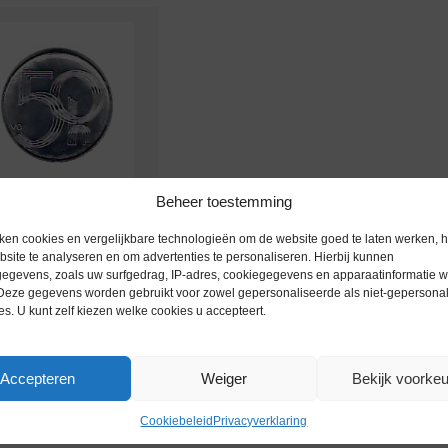
Beheer toestemming
orldcoins / Czech
ublic / Tsjechie / 50
ken cookies en vergelijkbare technologieën om de website goed te laten werken, h
site te analyseren en om advertenties te personaliseren. Hierbij kunnen
u / 1999 / Unc / Km 3.1
egevens, zoals uw surfgedrag, IP-adres, cookiegegevens en apparaatinformatie 
 Deze gegevens worden gebruikt voor zowel gepersonaliseerde als niet-gepersona
ing bij beschikbaarheid
es. U kunt zelf kiezen welke cookies u accepteert.
Accepteren
Weiger
Bekijk voorke
Cookiebeleid
Privacyverklaring