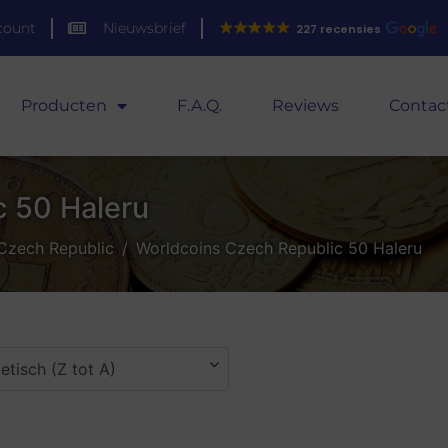
count
Nieuwsbrief
227 recensies
Producten
F.A.Q.
Reviews
Contac
c 50 Haleru
Czech Republic
Worldcoins Czech Republic 50 Haleru