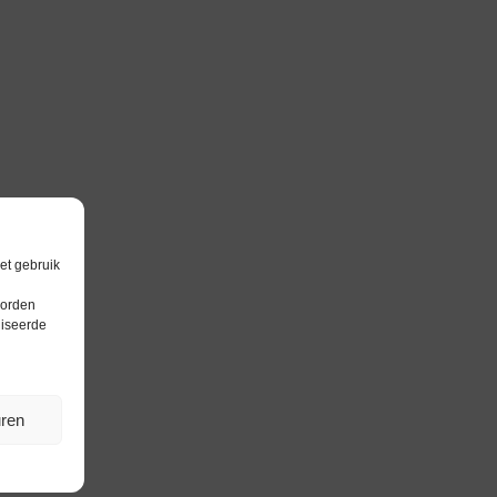
et gebruik
worden
liseerde
uren