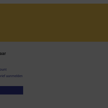
aar
count
rief aanmelden
op herroepen