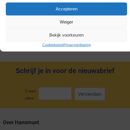
Gold Coins
Accepteren
Dukaten
Weiger
Penningen
Accessoires
Bekijk voorkeuren
Cookiebeleid
Privacyverklaring
Schrijf je in voor de nieuwsbrief
E-mail
adres:
Over Hansmunt