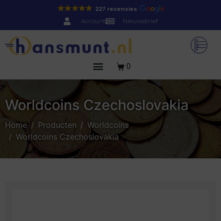
227 recensies
Account
Nieuwsbrief
0
Worldcoins Czechoslovakia
Home
Producten
Worldcoins
Worldcoins Czechoslovakia