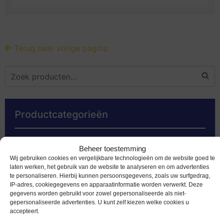
Terug naar vorige pagina
Productcategorieën
Euromunten
Beheer toestemming
Speciale 2 euromunten
Wij gebruiken cookies en vergelijkbare technologieën om de website goed te
laten werken, het gebruik van de website te analyseren en om advertenties
Bankbiljetten
te personaliseren. Hierbij kunnen persoonsgegevens, zoals uw surfgedrag,
IP-adres, cookiegegevens en apparaatinformatie worden verwerkt. Deze
Worldcoins
gegevens worden gebruikt voor zowel gepersonaliseerde als niet-
gepersonaliseerde advertenties. U kunt zelf kiezen welke cookies u
Nederland Voor 2002
accepteert.