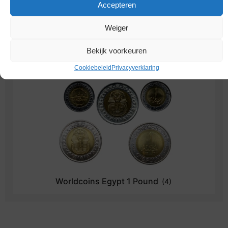
Accepteren
Weiger
Worldcoins Egypt 50 Piastres
(2)
Bekijk voorkeuren
Cookiebeleid
Privacyverklaring
Worldcoins Egypt 1 Pound
(4)