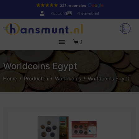
227 recensies
Account
Nieuwsbrief
0
Worldcoins Egypt
Home
Producten
Worldcoins
Worldcoins Egypt