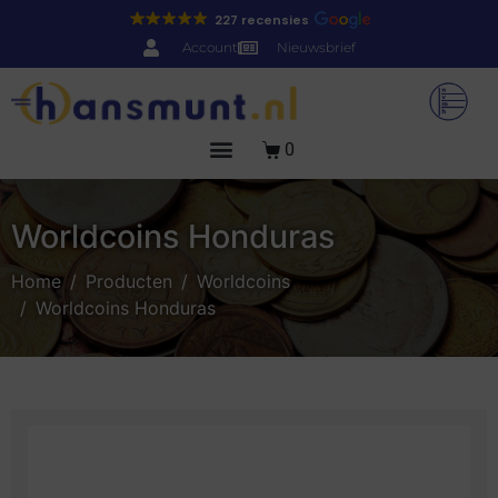
227 recensies
Account
Nieuwsbrief
0
Worldcoins Honduras
Home
Producten
Worldcoins
Worldcoins Honduras