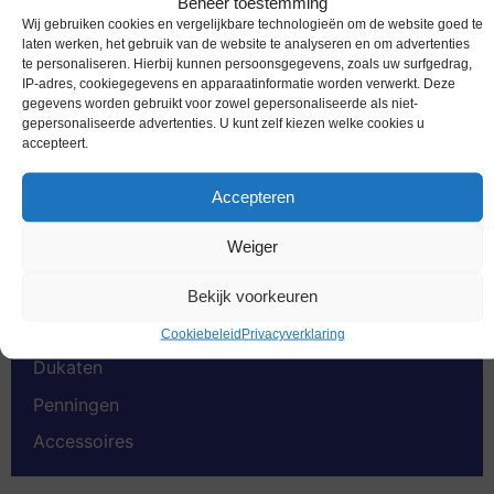
Beheer toestemming
Wij gebruiken cookies en vergelijkbare technologieën om de website goed te
laten werken, het gebruik van de website te analyseren en om advertenties
te personaliseren. Hierbij kunnen persoonsgegevens, zoals uw surfgedrag,
Productcategorieën
IP-adres, cookiegegevens en apparaatinformatie worden verwerkt. Deze
gegevens worden gebruikt voor zowel gepersonaliseerde als niet-
gepersonaliseerde advertenties. U kunt zelf kiezen welke cookies u
Euromunten
accepteert.
Speciale 2 euromunten
Accepteren
Bankbiljetten
Weiger
Worldcoins
Nederland Voor 2002
Bekijk voorkeuren
Gold Coins
Cookiebeleid
Privacyverklaring
Dukaten
Penningen
Accessoires