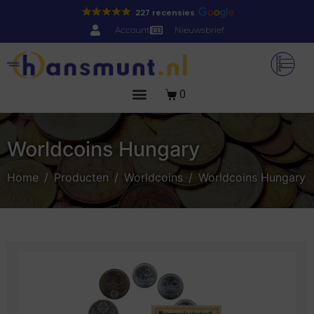
227 recensies
Account
Nieuwsbrief
0
Worldcoins Hungary
Home
Producten
Worldcoins
Worldcoins Hungary