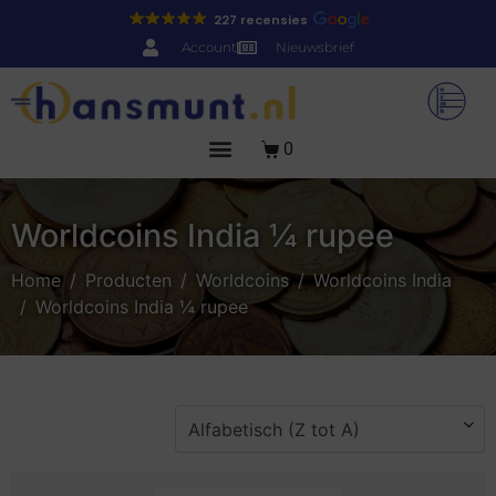
227 recensies
Account
Nieuwsbrief
0
Worldcoins India ¼ rupee
Home
Producten
Worldcoins
Worldcoins India
Worldcoins India ¼ rupee