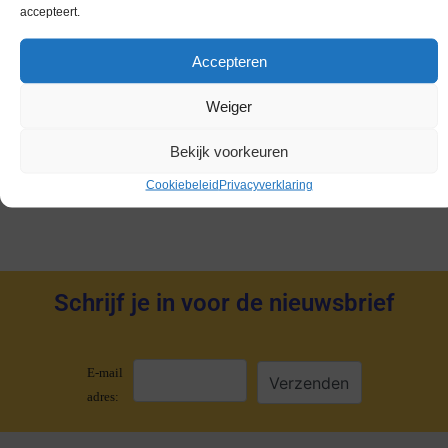
Worldcoins
accepteert.
Nederland Voor 2002
Accepteren
Gold Coins
Dukaten
Weiger
Penningen
Bekijk voorkeuren
Accessoires
Cookiebeleid
Privacyverklaring
Schrijf je in voor de nieuwsbrief
E-mail
adres: