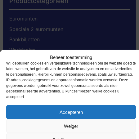
Productcategorieën
Euromunten
Speciale 2 euromunten
Bankbiljetten
Worldcoins
Beheer toestemming
Nederland Voor 2002
Wij gebruiken cookies en vergelijkbare technologieën om de website goed te
laten werken, het gebruik van de website te analyseren en om advertenties
Gold Coins
te personaliseren. Hierbij kunnen persoonsgegevens, zoals uw surfgedrag,
IP-adres, cookiegegevens en apparaatinformatie worden verwerkt. Deze
Dukaten
gegevens worden gebruikt voor zowel gepersonaliseerde als niet-
Penningen
gepersonaliseerde advertenties. U kunt zelf kiezen welke cookies u
accepteert.
Accessoires
Accepteren
Weiger