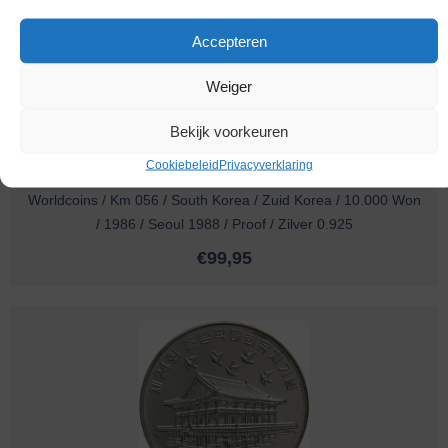
Accepteren
Weiger
Bekijk voorkeuren
Cookiebeleid
Privacyverklaring
Worldcoins / Km 056 / South Korea / Zuid Korea / 10.000 Won
/ 1986 / Seoul 1988 / Proof / Zilver 0.925
€
99,95