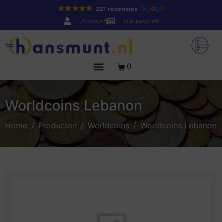
227 recensies
Account
Nieuwsbrief
0
Worldcoins Lebanon
Home
Producten
Worldcoins
Worldcoins Lebanon