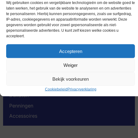
Wij gebruiken cookies en vergelijkbare technologieën om de website goed te
laten werken, het gebruik van de website te analyseren en om advertenties
te personaliseren. Hierbij kunnen persoonsgegevens, zoals uw surfgedrag,
Productcategorieën
IP-adres, cookiegegevens en apparaatinformatie worden verwerkt. Deze
gegevens worden gebruikt voor zowel gepersonaliseerde als niet-
gepersonaliseerde advertenties. U kunt zelf kiezen welke cookies u
Euromunten
accepteert.
Speciale 2 euromunten
Accepteren
Bankbiljetten
Worldcoins
Weiger
Nederland Voor 2002
Bekijk voorkeuren
Gold Coins
Cookiebeleid
Privacyverklaring
Dukaten
Penningen
Accessoires