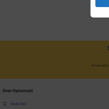
M
E-mail adres
Over Hansmunt
Sinds 2001