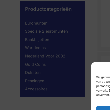
Productcategorieën
Euromunten
Speciale 2 euromunten
Bankbiljetten
Worldcoins
Nederland Voor 2002
Gold Coins
Dukaten
Wij gebrui
Penningen
van de web
persoonsg
Accessoires
verwerkt.
advertenti