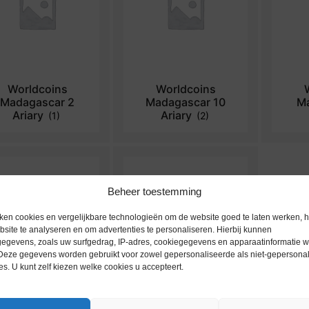
Worldcoins
Worldcoins
Madagascar 2
Madagascar 10
Ma
Ariary
Ariary
(1)
(2)
Beheer toestemming
ken cookies en vergelijkbare technologieën om de website goed te laten werken, h
site te analyseren en om advertenties te personaliseren. Hierbij kunnen
egevens, zoals uw surfgedrag, IP-adres, cookiegegevens en apparaatinformatie 
 Deze gegevens worden gebruikt voor zowel gepersonaliseerde als niet-gepersona
es. U kunt zelf kiezen welke cookies u accepteert.
Worldcoins
Worldcoins