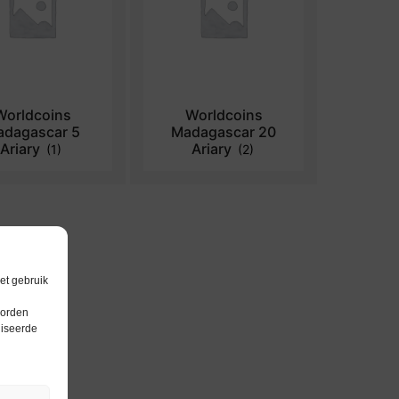
Worldcoins
Worldcoins
dagascar 5
Madagascar 20
Ariary
Ariary
(1)
(2)
et gebruik
worden
liseerde