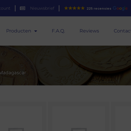
count
Nieuwsbrief
225 recensies
Producten
F.A.Q.
Reviews
Contac
 Madagascar