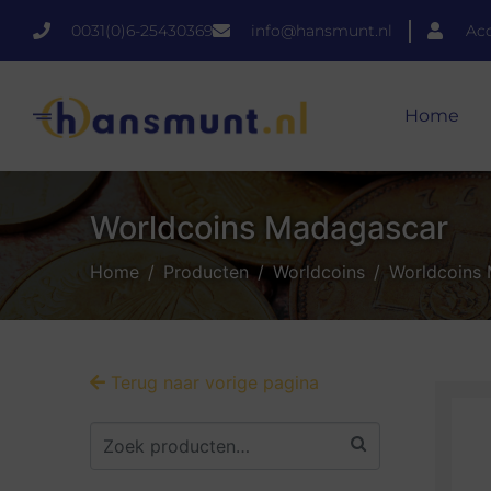
0031(0)6-25430369
info@hansmunt.nl
Ac
Home
Worldcoins Madagascar
Home
Producten
Worldcoins
Worldcoins
Terug naar vorige pagina