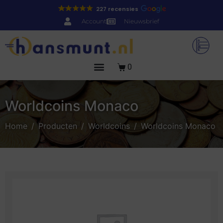
227 recensies
Account
Nieuwsbrief
0
Worldcoins Monaco
Home
Producten
Worldcoins
Worldcoins Monaco