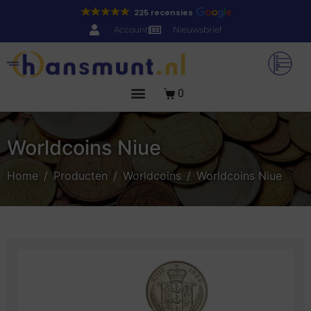
225 recensies
Account
Nieuwsbrief
0
Worldcoins Niue
Home
Producten
Worldcoins
Worldcoins Niue