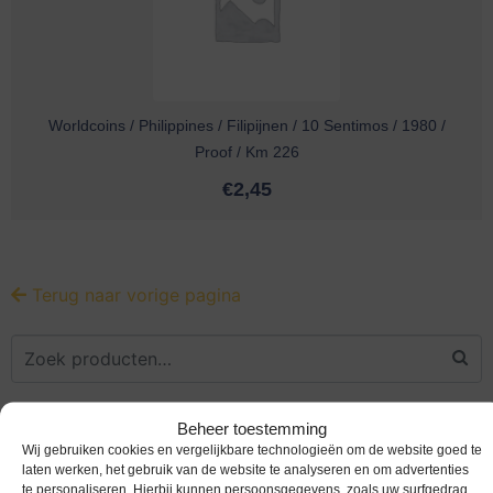
Worldcoins / Philippines / Filipijnen / 10 Sentimos / 1980 /
Proof / Km 226
€
2,45
Terug naar vorige pagina
Beheer toestemming
Productcategorieën
Wij gebruiken cookies en vergelijkbare technologieën om de website goed te
laten werken, het gebruik van de website te analyseren en om advertenties
te personaliseren. Hierbij kunnen persoonsgegevens, zoals uw surfgedrag,