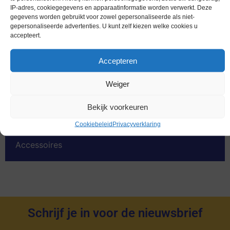
Euromunten
IP-adres, cookiegegevens en apparaatinformatie worden verwerkt. Deze
gegevens worden gebruikt voor zowel gepersonaliseerde als niet-
Speciale 2 euromunten
gepersonaliseerde advertenties. U kunt zelf kiezen welke cookies u
accepteert.
Bankbiljetten
Worldcoins
Accepteren
Nederland Voor 2002
Weiger
Gold Coins
Bekijk voorkeuren
Dukaten
Cookiebeleid
Privacyverklaring
Penningen
Accessoires
Schrijf je in voor de nieuwsbrief