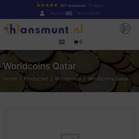
227 recensies
Account
Nieuwsbrief
0
Worldcoins Qatar
Home
Producten
Worldcoins
Worldcoins Qatar