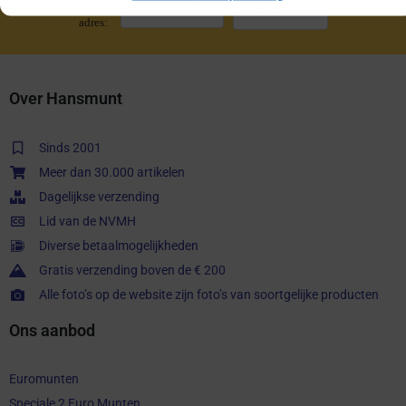
E-mail
adres:
Over Hansmunt
Sinds 2001
Meer dan 30.000 artikelen
Dagelijkse verzending
Lid van de NVMH
Diverse betaalmogelijkheden
Gratis verzending boven de € 200
Alle foto’s op de website zijn foto’s van soortgelijke producten
Ons aanbod
Euromunten
Speciale 2 Euro Munten