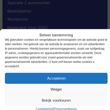
Speciale 2 euromunten
Bankbiljetten
Worldcoins
Nederland Voor 2002
Beheer toestemming
Gold Coins
Wij gebruiken cookies en vergelijkbare technologieën om de website goed te
Dukaten
laten werken, het gebruik van de website te analyseren en om advertenties
te personaliseren. Hierbij kunnen persoonsgegevens, zoals uw surfgedrag,
Penningen
IP-adres, cookiegegevens en apparaatinformatie worden verwerkt. Deze
gegevens worden gebruikt voor zowel gepersonaliseerde als niet-
Accessoires
gepersonaliseerde advertenties. U kunt zelf kiezen welke cookies u
accepteert.
Accepteren
Weiger
Schrijf je in voor de nieuwsbrief
Bekijk voorkeuren
Cookiebeleid
Privacyverklaring