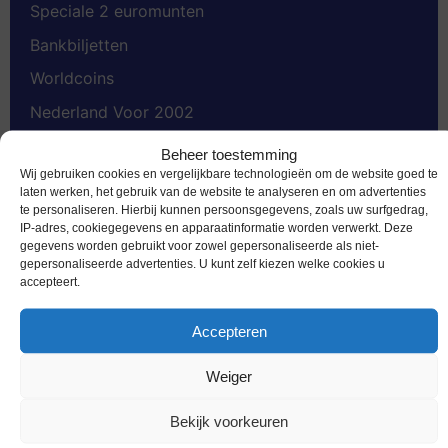
Speciale 2 euromunten
Bankbiljetten
Worldcoins
Nederland Voor 2002
Gold Coins
Beheer toestemming
Wij gebruiken cookies en vergelijkbare technologieën om de website goed te
Dukaten
laten werken, het gebruik van de website te analyseren en om advertenties
te personaliseren. Hierbij kunnen persoonsgegevens, zoals uw surfgedrag,
Penningen
IP-adres, cookiegegevens en apparaatinformatie worden verwerkt. Deze
Accessoires
gegevens worden gebruikt voor zowel gepersonaliseerde als niet-
gepersonaliseerde advertenties. U kunt zelf kiezen welke cookies u
accepteert.
Accepteren
Schrijf je in voor de nieuwsbrief
Weiger
Bekijk voorkeuren