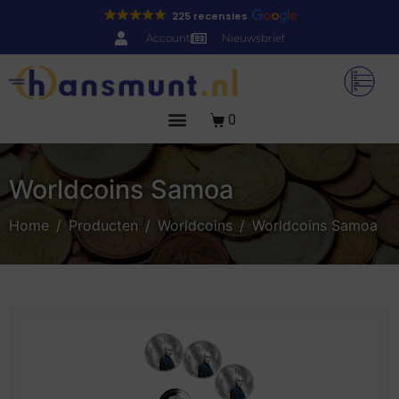
225 recensies
Account
Nieuwsbrief
0
Worldcoins Samoa
Home
Producten
Worldcoins
Worldcoins Samoa