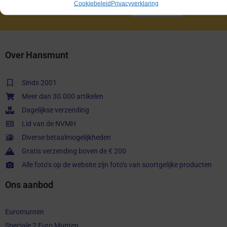
E-mail
Cookiebeleid
Privacyverklaring
adres:
Over Hansmunt
Sinds 2001
Meer dan 30.000 artikelen
Dagelijkse verzending
Lid van de NVMH
Diverse betaalmogelijkheden
Gratis verzending boven de € 200
Alle foto’s op de website zijn foto’s van soortgelijke producten
Ons aanbod
Euromunten
Speciale 2 Euro Munten